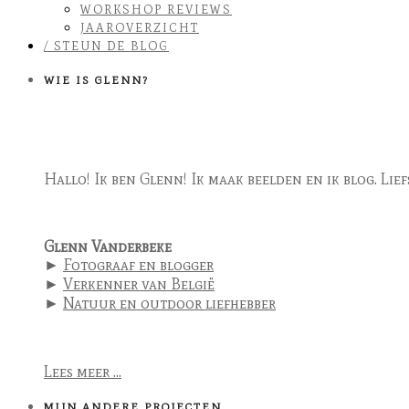
WORKSHOP REVIEWS
JAAROVERZICHT
/ STEUN DE BLOG
WIE IS GLENN?
Hallo! Ik ben Glenn! Ik maak beelden en ik blog. Lie
Glenn Vanderbeke
►
Fotograaf en blogger
►
Verkenner van België
►
Natuur en outdoor liefhebber
Lees meer ...
MIJN ANDERE PROJECTEN