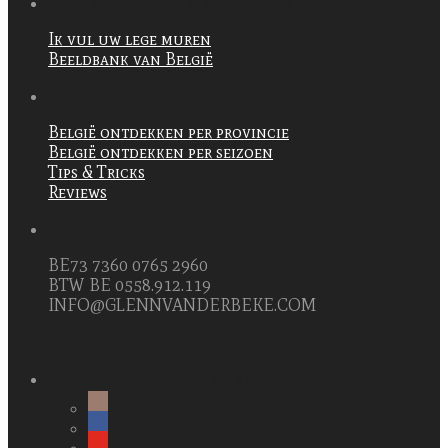
WAT IK VOOR U KAN BETEKENEN
Ik vul uw lege muren
Beeldbank van België
HOE MAG IK U INSPIREREN?
België ontdekken per provincie
België ontdekken per seizoen
Tips & Tricks
Reviews
NUTTIGE INFORMATIE
BE73 7360 0765 2960
BTW BE 0558.912.119
INFO@GLENNVANDERBEKE.COM
GLENN VANDERBEKE OP SOCIALE MEDIA